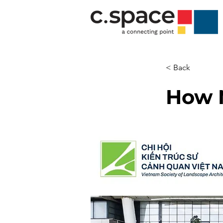
< Back
How N