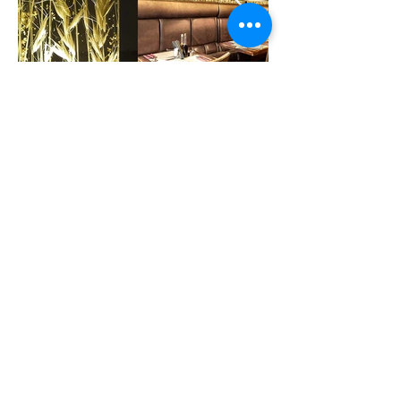
12-13 Duong N1, Khu TM Nam, KCX Tan
Thuan, P. Tan Thuan Dong, Quan 7,
Ho Chi Minh City, Vietnam
Tel:
+84 90 639 6358
info@cspacevietnam.com.vn