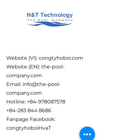
Website (VI): congtyhoboi.com
Website (EN): the-pool-
company.com
Email:
info@the-pool-
company.com
Hotline:
+84-978087578
+84-283 844 8686
Fanpage Facebook:
congtyhoboiHvaT