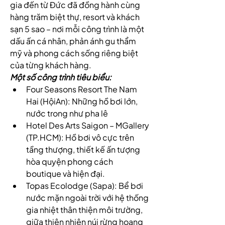
gia đến từ Đức đã đồng hành cùng 
hàng trăm biệt thự, resort và khách 
sạn 5 sao – nơi mỗi công trình là một 
dấu ấn cá nhân, phản ánh gu thẩm 
mỹ và phong cách sống riêng biệt 
của từng khách hàng.
Một số công trình tiêu biểu:
Four Seasons Resort The Nam 
Hai (HộiAn): Những hồ bơi lớn, 
nước trong như pha lê
Hotel Des Arts Saigon – MGallery 
(TP.HCM): Hồ bơi vô cực trên 
tầng thượng, thiết kế ấn tượng 
hòa quyện phong cách 
boutique và hiện đại.
Topas Ecolodge (Sapa): Bể bơi 
nước mặn ngoài trời với hệ thống 
gia nhiệt thân thiện môi trường, 
giữa thiên nhiên núi rừng hoang 