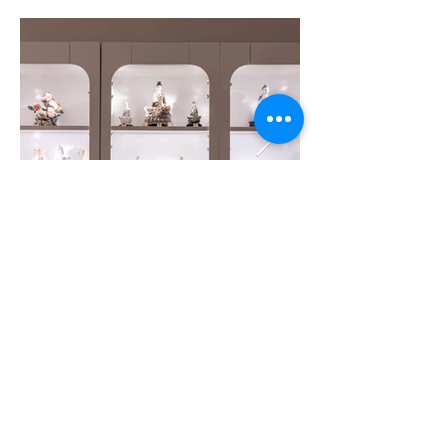
12-13 Duong N1, Khu TM Nam, KCX Tan
Thuan, P. Tan Thuan Dong, Quan 7,