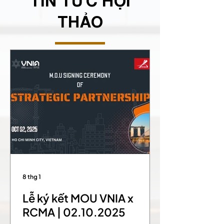
TIN TỨC HỘI
THẢO
8 thg 1
Lễ ký kết MOU VNIA x
RCMA | 02.10.2025