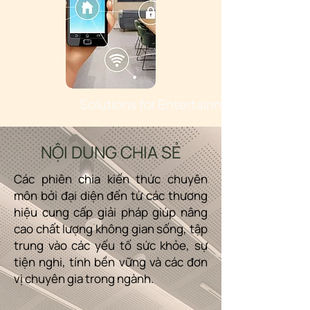
Solutions for Entertainment
NỘI DUNG CHIA SẺ
Các phiên chia kiến thức chuyên
môn bởi đại diện đến từ các thương
hiệu cung cấp giải pháp giúp nâng
cao chất lượng không gian sống, tập
trung vào các yếu tố sức khỏe, sự
tiện nghi, tính bền vững và các đơn
vị chuyên gia trong ngành.